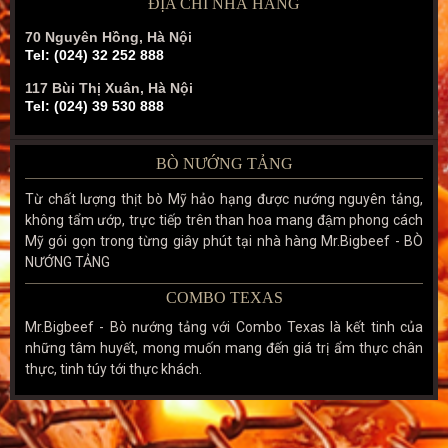
ĐỊA CHỈ NHÀ HÀNG
70 Nguyên Hồng, Hà Nội
Tel: (024) 32 252 888
117 Bùi Thị Xuân, Hà Nội
Tel: (024) 39 530 888
BÒ NƯỚNG TẢNG
Từ chất lượng thịt bò Mỹ hảo hạng được nướng nguyên tảng,
không tẩm ướp, trực tiếp trên than hoa mang đậm phong cách
Mỹ gói gọn trong từng giây phút tại nhà hàng Mr.Bigbeef - BÒ
NƯỚNG TẢNG
COMBO TEXAS
Mr.Bigbeef - Bò nướng tảng với Combo Texas là kết tinh của
những tâm huyết, mong muốn mang đến giá trị ẩm thực chân
thực, tinh túy tới thực khách.